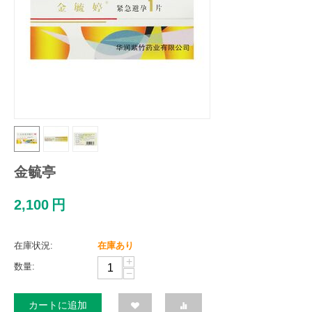
金毓亭
2,100
円
在庫状況:
在庫あり
+
数量:
−
カートに追加