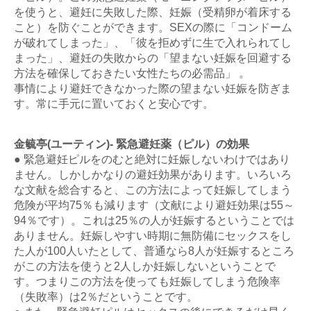
を使うと、避妊に失敗した際、妊娠（受精卵が着床する
こと）を防ぐことができます。SEXの際に「コンドーム
が破れてしまった」、「彼を拒めずに生で入れられてし
まった」、避妊の失敗からの「望まない妊娠を回避する
方法を確保しておきたい女性たちの必需品」 。
事情により避妊できなかった際の望まない妊娠を防ぎま
す。常に手元に置いておくと安心です。
金毓亭(ユーティン)- 緊急避妊薬（ピル）の効果
● 緊急避妊ピルをのむと絶対に妊娠しないわけではあり
ません。しかしかなりの避妊効果があります。いろいろ
な文献を総合すると、この方法によって妊娠してしまう
危険が平均75％も減ります（文献により避妊効果は55～
94％です）。これは25％の人が妊娠するということでは
ありません。妊娠しやすい時期に無防備にセックスをし
た人が100人いたとして、普通なら8人が妊娠するところ
がこの方法を使うと2人しか妊娠しないということで
す。つまりこの方法を使っても妊娠してしまう危険率
（失敗率）は2％だということです。