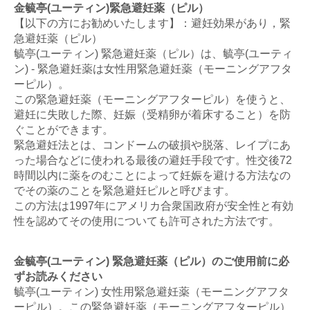
金毓亭(ユーティン)緊急避妊薬（ピル）
【以下の方にお勧めいたします】：避妊効果があり，緊
急避妊薬（ピル）
毓亭(ユーティン) 緊急避妊薬（ピル）は、毓亭(ユーティ
ン) - 緊急避妊薬は女性用緊急避妊薬（モーニングアフタ
ーピル）。
この緊急避妊薬（モーニングアフターピル）を使うと、
避妊に失敗した際、妊娠（受精卵が着床すること）を防
ぐことができます。
緊急避妊法とは、コンドームの破損や脱落、レイプにあ
った場合などに使われる最後の避妊手段です。性交後72
時間以内に薬をのむことによって妊娠を避ける方法なの
でその薬のことを緊急避妊ピルと呼びます。
この方法は1997年にアメリカ合衆国政府が安全性と有効
性を認めてその使用についても許可された方法です。
金毓亭(ユーティン) 緊急避妊薬（ピル）のご使用前に必
ずお読みください
毓亭(ユーティン) 女性用緊急避妊薬（モーニングアフタ
ーピル）。この緊急避妊薬（モーニングアフターピル）