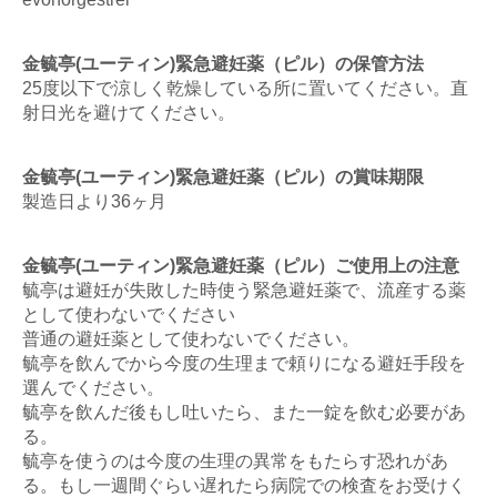
金毓亭(ユーティン)緊急避妊薬（ピル）の保管方法
25度以下で涼しく乾燥している所に置いてください。直
射日光を避けてください。
金毓亭(ユーティン)緊急避妊薬（ピル）の賞味期限
製造日より36ヶ月
金毓亭(ユーティン)緊急避妊薬（ピル）ご使用上の注意
毓亭は避妊が失敗した時使う緊急避妊薬で、流産する薬
として使わないでください
普通の避妊薬として使わないでください。
毓亭を飲んでから今度の生理まで頼りになる避妊手段を
選んでください。
毓亭を飲んだ後もし吐いたら、また一錠を飲む必要があ
る。
毓亭を使うのは今度の生理の異常をもたらす恐れがあ
る。もし一週間ぐらい遅れたら病院での検査をお受けく