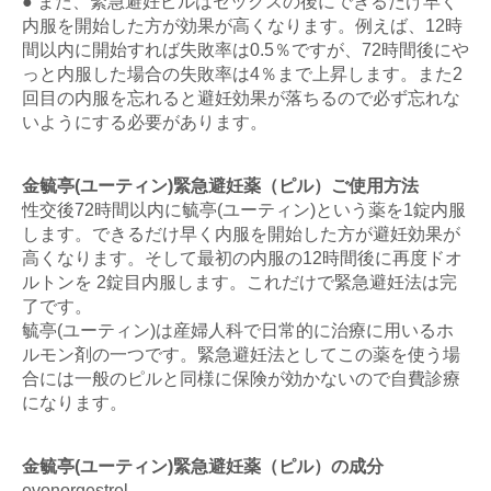
● また、緊急避妊ピルはセックスの後にできるだけ早く
内服を開始した方が効果が高くなります。例えば、12時
間以内に開始すれば失敗率は0.5％ですが、72時間後にや
っと内服した場合の失敗率は4％まで上昇します。また2
回目の内服を忘れると避妊効果が落ちるので必ず忘れな
いようにする必要があります。
金毓亭(ユーティン)緊急避妊薬（ピル）ご使用方法
性交後72時間以内に毓亭(ユーティン)という薬を1錠内服
します。できるだけ早く内服を開始した方が避妊効果が
高くなります。そして最初の内服の12時間後に再度ドオ
ルトンを 2錠目内服します。これだけで緊急避妊法は完
了です。
毓亭(ユーティン)は産婦人科で日常的に治療に用いるホ
ルモン剤の一つです。緊急避妊法としてこの薬を使う場
合には一般のピルと同様に保険が効かないので自費診療
になります。
金毓亭(ユーティン)緊急避妊薬（ピル）の成分
evonorgestrel