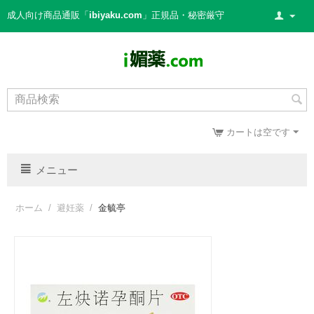
成人向け商品通販「
ibiyaku.com
」正規品・秘密厳守
カートは空です
メニュー
ホーム
/
避妊薬
/
金毓亭