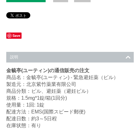
Save
説明
金毓亭(ユーティン)の通信販売の注文
商品名：金毓亭(ユーティン) - 緊急避妊薬（ピル）
製造元：北京紫竹薬業有限公司
商品分類：ピル、避妊薬（避妊ピル）
規格：1.5mg*1錠/箱(1回分)
使用量：1回: 1錠
配達方法：EMS(国際スピード郵便)
配達日数：約3～5日程
在庫状態：有り