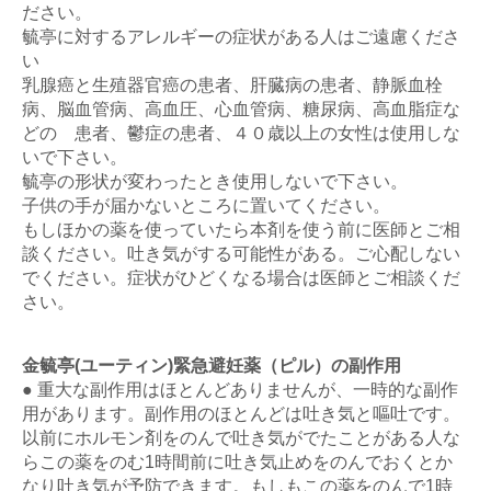
ださい。
毓亭に対するアレルギーの症状がある人はご遠慮くださ
い
乳腺癌と生殖器官癌の患者、肝臓病の患者、静脈血栓
病、脳血管病、高血圧、心血管病、糖尿病、高血脂症な
どの 患者、鬱症の患者、４０歳以上の女性は使用しな
いで下さい。
毓亭の形状が変わったとき使用しないで下さい。
子供の手が届かないところに置いてください。
もしほかの薬を使っていたら本剤を使う前に医師とご相
談ください。吐き気がする可能性がある。ご心配しない
でください。症状がひどくなる場合は医師とご相談くだ
さい。
金毓亭(ユーティン)緊急避妊薬（ピル）の副作用
● 重大な副作用はほとんどありませんが、一時的な副作
用があります。副作用のほとんどは吐き気と嘔吐です。
以前にホルモン剤をのんで吐き気がでたことがある人な
らこの薬をのむ1時間前に吐き気止めをのんでおくとか
なり吐き気が予防できます。もしもこの薬をのんで1時